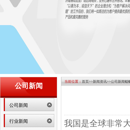
当前位置：
首页
>>
新闻资讯
>>
公司新闻
铝
公司新闻
公司新闻
行业新闻
我国是全球非常大