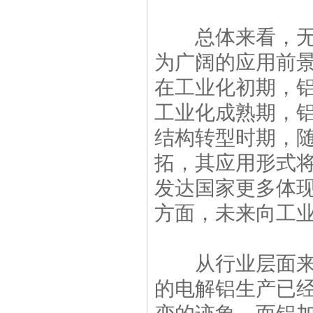
总体来看，无论
为广阔的应用前
在工业化初期，
工业化成熟期，
结构转型时期，
拓，其应用形式
发达国家更多体
方面，未来向工
从行业层面来看
的电解铝生产已