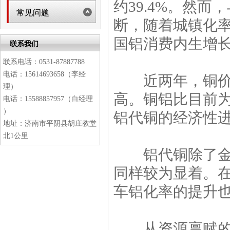
约39.4%。然
常见问题
断，随着城镇化
国铝消费内生增
联系我们
联系电话：0531-87887788
电话：15614693658（李经
近两年，铜价不
理）
高。铜铝比目前为
电话：15588857957（白经理
）
铝代铜的经济性
地址：济南市平阴县胡庄教堂
北1公里
铝代铜除了金属
同样较为显着。
车铝化率的提升
从资源禀赋的角