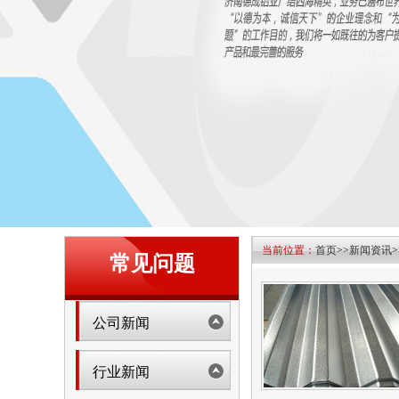
当前位置：
首页
>>
新闻资讯
>
常见问题
公司新闻
行业新闻