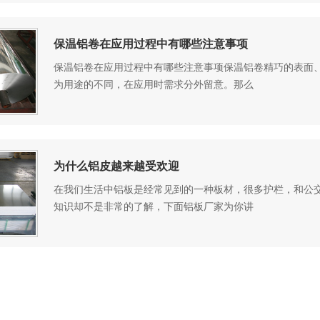
保温铝卷在应用过程中有哪些注意事项
保温铝卷在应用过程中有哪些注意事项保温铝卷精巧的表面
为用途的不同，在应用时需求分外留意。那么
为什么铝皮越来越受欢迎
在我们生活中铝板是经常见到的一种板材，很多护栏，和公
知识却不是非常的了解，下面铝板厂家为你讲