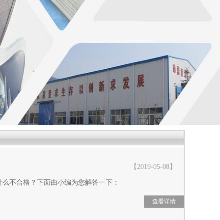
【2019-05-08】
为什么不合格？下面由小编为您解答一下：
查看详情