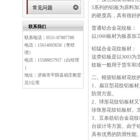
5系列的铝板为原料加
常见问题
的硬度高，具有很好
联系我们
普通铝合金花纹板：
以1060板材为板基
联系电话：0531-87887788
电话：15614693658（李经
铝猛合金花纹板材：
理）
这类铝板是以3003
电话：15588857957（白经理
纹板一般用于货车和
）
地址：济南市平阴县胡庄教堂
二、根据铝板材花纹
北1公里
1、扁豆型花纹铝板
防滑方面。
2、球形花纹铝板材
珍珠形花纹铝板材。
3、五条筋铝合金花
台设计等方面。由于铝
具有优秀的防滑性能