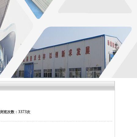
？
3373
 浏览次数：
次