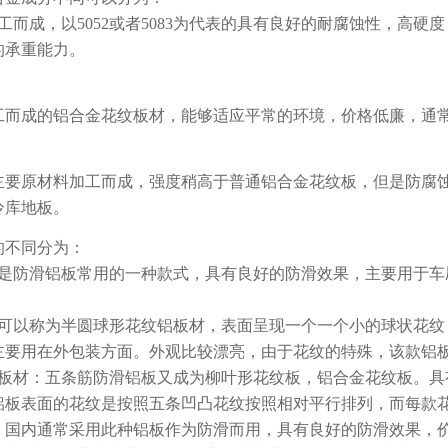
工而成，以5052或者5083为代表的具有良好的耐腐蚀性，高
的承重能力。
加工而成的铝合金花纹板材，能够适应平常的环境，价格低廉，
为主要原材料加工而成，强度稍高于普通铝合金花纹板，但是防腐蚀和
冷库地板。
的不同分为：
材是防滑铝板常用的一种款式，具有良好的防滑效果，主要用于
又可以称为半圆球形花纹铝板材，表面呈现一个一个小的球状花
主要用在外包装方面。外观比较漂亮，由于花纹的特殊，该款铝
纹板材：五条筋防滑铝板又成为柳叶形花纹板，铝合金花纹板。
板表面的花纹是按照五条凹凸花纹按照相对平行排列，而每款花纹
。国内通常采用此种铝板作为防滑而用，具有良好的防滑效果，