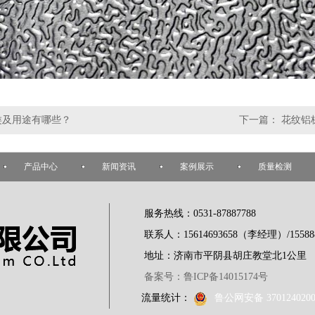
类及用途有哪些？
下一篇：
花纹铝
产品中心
新闻资讯
案例展示
质量检测
服务热线：0531-87887788
联系人：15614693658（李经理）/15588
地址：济南市平阴县胡庄教堂北1公里
备案号：鲁ICP备14015174号
流量统计：
鲁公网安备 3701240200