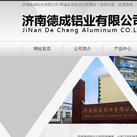
济南德成铝业有限公司 竭诚欢迎您访问本网站！如有问题，欢迎致电：0531-
网站首页
公司简介
产品中心