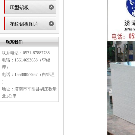
压型铝板
花纹铝板图片
联系我们
联系电话：0531-87887788
电话：15614693658（李经
理）
电话：15588857957（白经理
）
地址：济南市平阴县胡庄教堂
北1公里